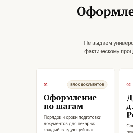
Оформле
Не выдаем универс
фактическому проц
01
02
БЛОК ДОКУМЕНТОВ
Оформление
Д
по шагам
д
Р
Порядок и сроки подготовки
документов для пекарни:
Са
каждый следующий шаг
пек