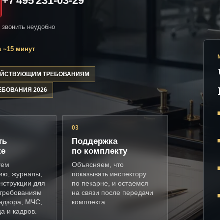
+7 495 231-03-29
и звонить неудобно
 ~15 минут
ДЕЙСТВУЮЩИМ ТРЕБОВАНИЯМ
ЕБОВАНИЯ 2026
03
ть
Поддержка
ке
по комплекту
уем
Объясняем, что
ию, журналы,
показывать инспектору
нструкции для
по пекарне, и остаемся
 требованиям
на связи после передачи
адзора, МЧС,
комплекта.
а и кадров.