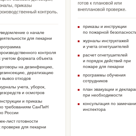
готов к плановой или
рналы, приказы
внеплановой проверке.
производственный контроль.
приказы и инструкции
по пожарной безопасност
уведомление о начале
деятельности для пекарни
журналы инструктажей
и учета огнетушителей
программа
производственного контроля
расчет огнетушителей
с учетом формата объекта
и порядок действий при
пожаре для пекарни
договоры на дезинфекцию,
дезинсекцию, дератизацию
программы обучения
и вывоз отходов
сотрудников
журналы учета, уборок,
план эвакуации и деклар
дезсредств и осмотров
при необходимости
инструкции и приказы
консультация по замечан
по требованиям СанПиН
инспектора
по России
чек-лист готовности
к проверке для пекарни