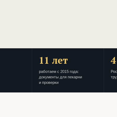
11 лет
4
работаем с 2015 года:
Рос
документы для пекарни
тру
и проверки