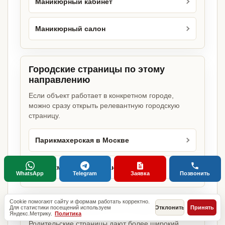
Маникюрный кабинет
Маникюрный салон
Городские страницы по этому
направлению
Если объект работает в конкретном городе,
можно сразу открыть релевантную городскую
страницу.
Парикмахерская в Москве
Парикмахерская в Санкт-Петербурге
WhatsApp
Telegram
Заявка
Позвонить
Cookie помогают сайту и формам работать корректно.
Базовые разделы по этому запросу
Для статистики посещений используем
Отклонить
Принять
Яндекс.Метрику.
Политика
Родительские страницы дают более широкий