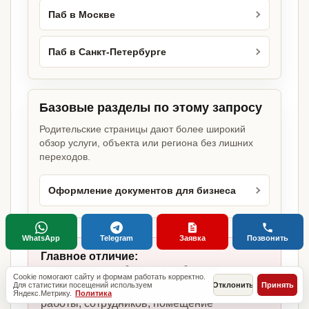
Паб в Москве
Паб в Санкт-Петербурге
Базовые разделы по этому запросу
Родительские страницы дают более широкий
обзор услуги, объекта или региона без лишних
переходов.
Оформление документов для бизнеса
WhatsApp
Telegram
Заявка
Позвонить
Главное отличие:
не копируем шаблоны, а собираем
Cookie помогают сайту и формам работать корректно.
Для статистики посещений используем
Отклонить
Принять
комплект под паб, фактическую модель
Яндекс.Метрику.
Политика
работы, сотрудников, помещение