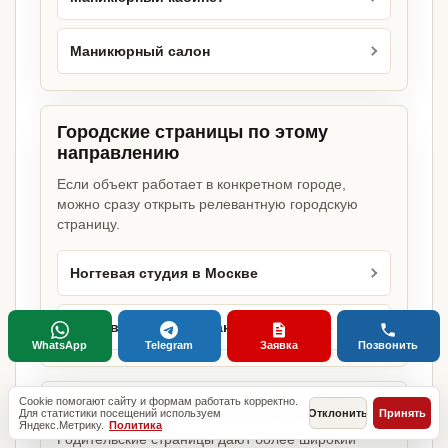
Маникюрный салон
Городские страницы по этому
направлению
Если объект работает в конкретном городе,
можно сразу открыть релевантную городскую
страницу.
Ногтевая студия в Москве
Ногтевая студия в Санкт-Петербурге
WhatsApp
Telegram
Заявка
Позвонить
Cookie помогают сайту и формам работать корректно.
Базовые разделы по этому запросу
Для статистики посещений используем
Отклонить
Принять
Яндекс.Метрику.
Политика
Родительские страницы дают более широкий