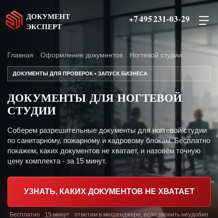
ДОКУМЕНТ
+7 495 231-03-29
ЭКСПЕРТ
Главная
Оформление документов
Ногтевой студии
ДОКУМЕНТЫ ДЛЯ ПРОВЕРОК • ЗАПУСК БИЗНЕСА
ДОКУМЕНТЫ ДЛЯ НОГТЕВОЙ
СТУДИИ
Соберем разрешительные документы для ногтевой студии
по санитарному, пожарному и кадровому блокам. Бесплатно
покажем, каких документов не хватает, и назовём точную
цену комплекта - за 15 минут.
УЗНАТЬ, КАКИХ ДОКУМЕНТОВ НЕ ХВАТАЕТ
Бесплатно · 15 минут · ответим в мессенджере, если звонить неудобно