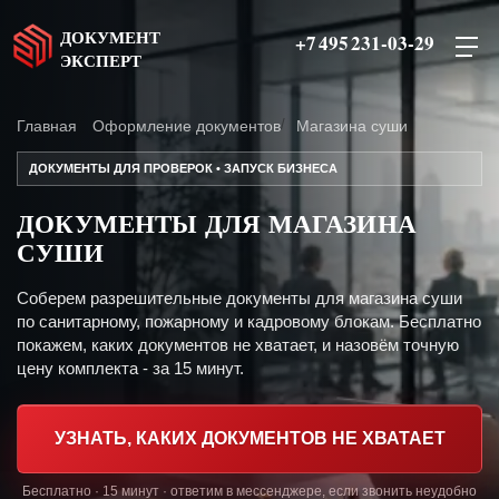
ДОКУМЕНТ
+7 495 231-03-29
ЭКСПЕРТ
Главная
Оформление документов
Магазина суши
ДОКУМЕНТЫ ДЛЯ ПРОВЕРОК • ЗАПУСК БИЗНЕСА
ДОКУМЕНТЫ ДЛЯ МАГАЗИНА
СУШИ
Соберем разрешительные документы для магазина суши
по санитарному, пожарному и кадровому блокам. Бесплатно
покажем, каких документов не хватает, и назовём точную
цену комплекта - за 15 минут.
УЗНАТЬ, КАКИХ ДОКУМЕНТОВ НЕ ХВАТАЕТ
Бесплатно · 15 минут · ответим в мессенджере, если звонить неудобно