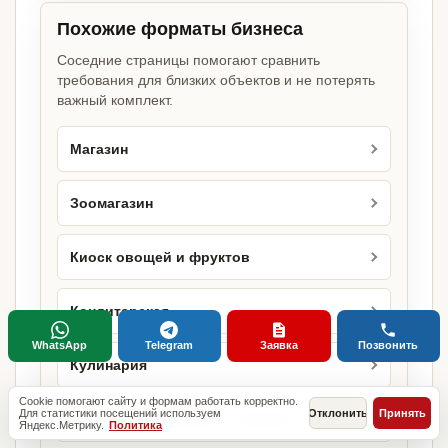
Похожие форматы бизнеса
Соседние страницы помогают сравнить
требования для близких объектов и не потерять
важный комплект.
Магазин
Зоомагазин
Киоск овощей и фруктов
Кондитерская
WhatsApp
Telegram
Заявка
Позвонить
Кулинария
Cookie помогают сайту и формам работать корректно.
Для статистики посещений используем
Отклонить
Принять
Магазин кондитерских изделий
Яндекс.Метрику.
Политика