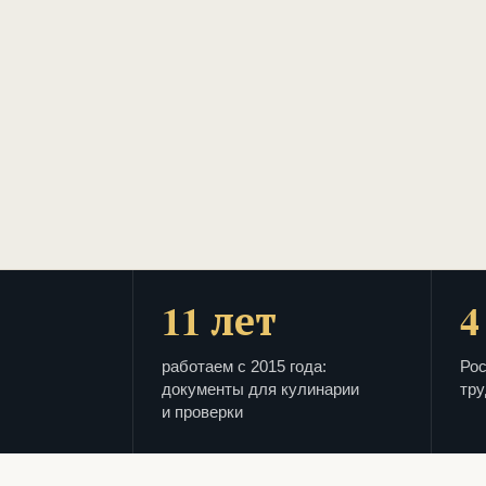
11 лет
4
работаем с 2015 года:
Рос
документы для кулинарии
тру
и проверки