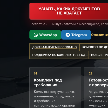
УЗНАТЬ, КАКИХ ДОКУМЕНТОВ
НЕ ХВАТАЕТ
Бесплатно · 15 минут · ответим в мессенджере, есл
WhatsApp
Telegram
Ответим за
ДОРАБАТЫВАЕМ БЕСПЛАТНО
КОМПЛЕКТ ПО 
ПОДДЕРЖКА ПО КОМПЛЕКТУ - 1 ГОД
НОВЫЕ ТР
01
02
Комплект под
Готовнос
требования
к провер
Комплект под кулинарию,
Актуализир
помещение, сотрудников
документац
и требования
приказы и и
контролирующих органов
кулинарии