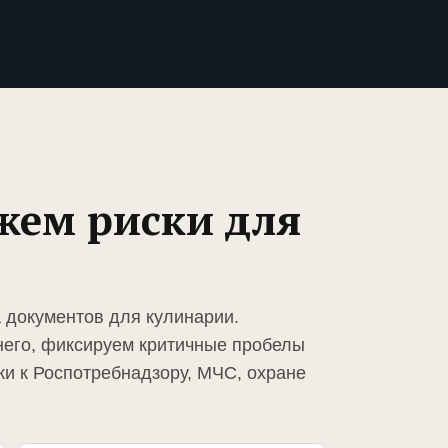
жем риски для
а документов для кулинарии.
него, фиксируем критичные пробелы
ки к Роспотребнадзору, МЧС, охране