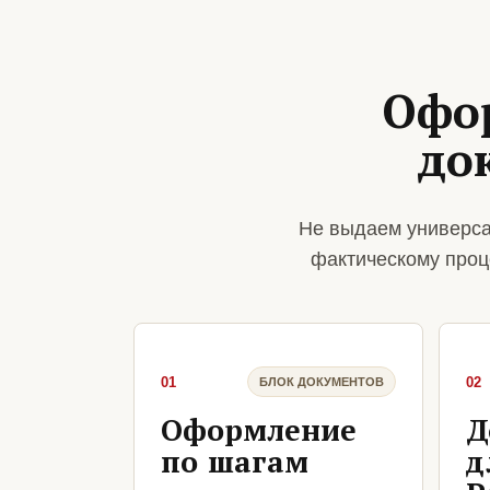
Офо
до
Не выдаем универса
фактическому проц
01
02
БЛОК ДОКУМЕНТОВ
Оформление
Д
по шагам
д