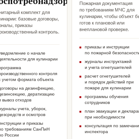
оспотребнадзора
Пожарная документация
по требованиям МЧС для
нитарный комплект для
кулинарии, чтобы объект 
линарии: базовые договоры,
готов к плановой или
рналы, приказы
внеплановой проверке.
производственный контроль.
приказы и инструкции
по пожарной безопасност
уведомление о начале
деятельности для кулинарии
журналы инструктажей
и учета огнетушителей
программа
производственного контроля
расчет огнетушителей
с учетом формата объекта
и порядок действий при
пожаре для кулинарии
договоры на дезинфекцию,
дезинсекцию, дератизацию
программы обучения
и вывоз отходов
сотрудников
журналы учета, уборок,
план эвакуации и деклар
дезсредств и осмотров
при необходимости
инструкции и приказы
консультация по замечан
по требованиям СанПиН
инспектора
по России