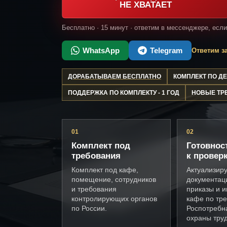
НЕ ХВАТАЕТ
Бесплатно · 15 минут · ответим в мессенджере, есл
WhatsApp
Telegram
Ответим за
ДОРАБАТЫВАЕМ БЕСПЛАТНО
КОМПЛЕКТ ПО 
ПОДДЕРЖКА ПО КОМПЛЕКТУ - 1 ГОД
НОВЫЕ ТР
01
02
Комплект под
Готовнос
требования
к провер
Комплект под кафе,
Актуализир
помещение, сотрудников
документац
и требования
приказы и и
контролирующих органов
кафе по тр
по России.
Роспотребн
охраны труд