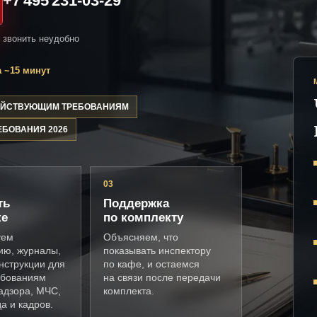
+7 495 231-03-29
и звонить неудобно
 ~15 минут
ДЕЙСТВУЮЩИМ ТРЕБОВАНИЯМ
ЕБОВАНИЯ 2026
03
ть
Поддержка
ке
по комплекту
уем
Объясняем, что
ию, журналы,
показывать инспектору
нструкции для
по кафе, и остаемся
ебованиям
на связи после передачи
адзора, МЧС,
комплекта.
а и кадров.