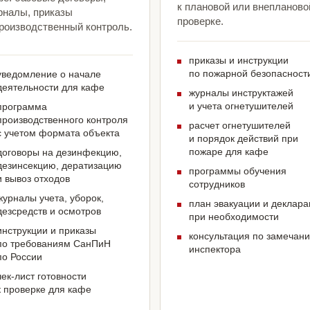
к плановой или внепланово
рналы, приказы
проверке.
производственный контроль.
приказы и инструкции
по пожарной безопасност
уведомление о начале
деятельности для кафе
журналы инструктажей
и учета огнетушителей
программа
производственного контроля
расчет огнетушителей
с учетом формата объекта
и порядок действий при
пожаре для кафе
договоры на дезинфекцию,
дезинсекцию, дератизацию
программы обучения
и вывоз отходов
сотрудников
журналы учета, уборок,
план эвакуации и деклар
дезсредств и осмотров
при необходимости
инструкции и приказы
консультация по замечан
по требованиям СанПиН
инспектора
по России
чек-лист готовности
к проверке для кафе