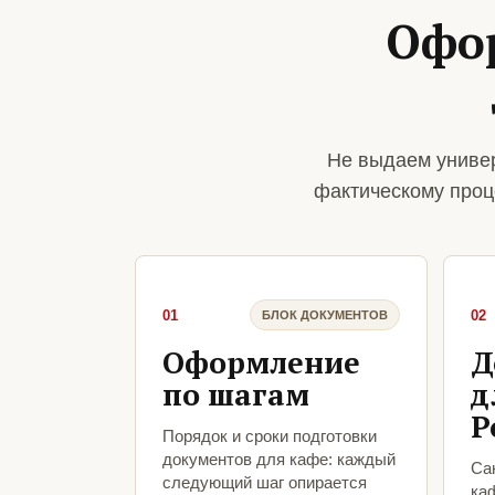
Офо
Не выдаем универ
фактическому проц
01
02
БЛОК ДОКУМЕНТОВ
Оформление
Д
по шагам
д
Р
Порядок и сроки подготовки
документов для кафе: каждый
Са
следующий шаг опирается
ка