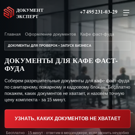
ДОКУМЕНТ
+7 495 231-03-29
ЭКСПЕРТ
Главная
Оформление документов
Кафе фаст-фуда
ДОКУМЕНТЫ ДЛЯ ПРОВЕРОК • ЗАПУСК БИЗНЕСА
ДОКУМЕНТЫ ДЛЯ КАФЕ ФАСТ-
ФУДА
Соберем разрешительные документы для кафе фаст-фуда
по санитарному, пожарному и кадровому блокам. Бесплатно
покажем, каких документов не хватает, и назовём точную
цену комплекта - за 15 минут.
УЗНАТЬ, КАКИХ ДОКУМЕНТОВ НЕ ХВАТАЕТ
Бесплатно · 15 минут · ответим в мессенджере, если звонить неудобно