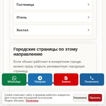
Гостиница
Отель
Хостел
Городские страницы по этому
направлению
Если объект работает в конкретном городе,
можно сразу открыть релевантную городскую
страницу.
WhatsApp
Telegram
Заявка
Позвонить
Гостиничный бизнес в Москве
Гостиничный бизнес в Санкт-
Cookie помогают сайту и формам работать корректно.
Для статистики посещений используем
Отклонить
Принять
Петербурге
Яндекс.Метрику.
Политика