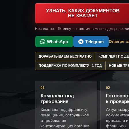
УЗНАТЬ, КАКИХ ДОКУМЕНТОВ
НЕ ХВАТАЕТ
Бесплатно · 15 минут · ответим в мессенджере, есл
WhatsApp
Telegram
Ответим за
ДОРАБАТЫВАЕМ БЕСПЛАТНО
КОМПЛЕКТ ПО 
ПОДДЕРЖКА ПО КОМПЛЕКТУ - 1 ГОД
НОВЫЕ ТР
01
02
Комплект под
Готовнос
требования
к провер
Комплект под франшизу,
Актуализир
помещение, сотрудников
документац
и требования
приказы и и
контролирующих органов
франшизы