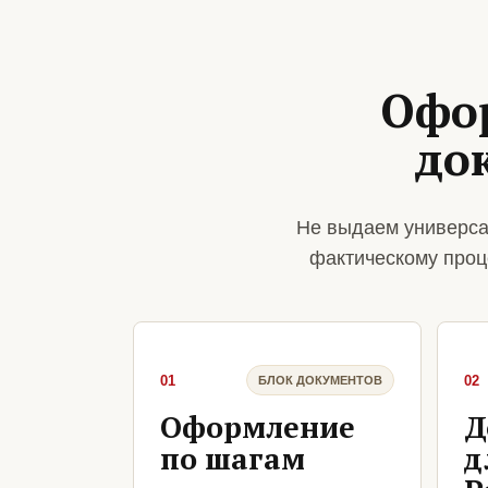
Офо
до
Не выдаем универса
фактическому проц
01
02
БЛОК ДОКУМЕНТОВ
Оформление
Д
по шагам
д