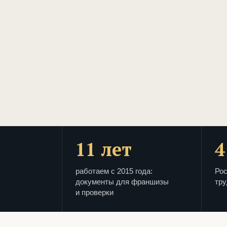
11 лет
4
работаем с 2015 года:
Рос
документы для франшизы
тру
и проверки