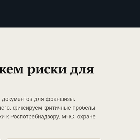
жем риски для
а документов для франшизы.
него, фиксируем критичные пробелы
ки к Роспотребнадзору, МЧС, охране