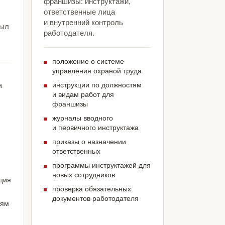
франшизы: инструктажи,
ответственные лица
и внутренний контроль
был
работодателя.
положение о системе
управления охраной труда
инструкции по должностям
и
и видам работ для
франшизы
журналы вводного
и первичного инструктажа
приказы о назначении
ответственных
программы инструктажей для
новых сотрудников
ация
проверка обязательных
документов работодателя
иям