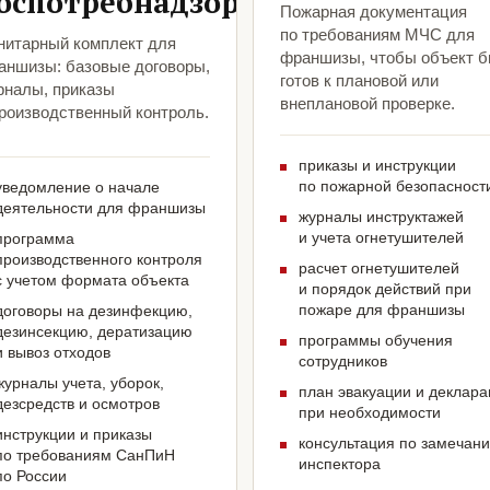
оспотребнадзора
Пожарная документация
по требованиям МЧС для
нитарный комплект для
франшизы, чтобы объект 
аншизы: базовые договоры,
готов к плановой или
рналы, приказы
внеплановой проверке.
производственный контроль.
приказы и инструкции
по пожарной безопасност
уведомление о начале
деятельности для франшизы
журналы инструктажей
и учета огнетушителей
программа
производственного контроля
расчет огнетушителей
с учетом формата объекта
и порядок действий при
пожаре для франшизы
договоры на дезинфекцию,
дезинсекцию, дератизацию
программы обучения
и вывоз отходов
сотрудников
журналы учета, уборок,
план эвакуации и деклар
дезсредств и осмотров
при необходимости
инструкции и приказы
консультация по замечан
по требованиям СанПиН
инспектора
по России