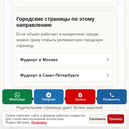
Городские страницы по этому
направлению
Если объект работает в конкретном городе,
можно сразу открыть релевантную городскую
страницу.
Фудкорт в Москве
Фудкорт в Санкт-Петербурге
Базовые разделы по этому запросу
WhatsApp
Telegram
Заявка
Позвонить
Родительские страницы дают более широкий
обзор услуги, объекта или региона без лишних
Cookie помогают сайту и формам работать корректно.
переходов.
Для статистики посещений используем
Отклонить
Принять
Яндекс.Метрику.
Политика