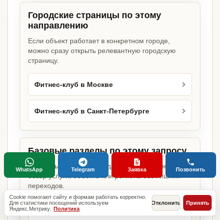
Городские страницы по этому
направлению
Если объект работает в конкретном городе,
можно сразу открыть релевантную городскую
страницу.
Фитнес-клуб в Москве
Фитнес-клуб в Санкт-Петербурге
Базовые разделы по этому запросу
Родительские страницы дают более широкий
WhatsApp
Telegram
Заявка
Позвонить
обзор услуги, объекта или региона без лишних
переходов.
Cookie помогают сайту и формам работать корректно.
Для статистики посещений используем
Отклонить
Принять
Яндекс.Метрику.
Политика
Оформление документов для бизнеса