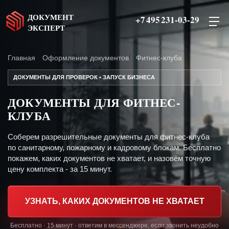
ДОКУМЕНТ
+7 495 231-03-29
ЭКСПЕРТ
Главная
Оформление документов
Фитнес-клуба
ДОКУМЕНТЫ ДЛЯ ПРОВЕРОК • ЗАПУСК БИЗНЕСА
ДОКУМЕНТЫ ДЛЯ ФИТНЕС-
КЛУБА
Соберем разрешительные документы для фитнес-клуба
по санитарному, пожарному и кадровому блокам. Бесплатно
покажем, каких документов не хватает, и назовём точную
цену комплекта - за 15 минут.
УЗНАТЬ, КАКИХ ДОКУМЕНТОВ НЕ ХВАТАЕТ
Бесплатно · 15 минут · ответим в мессенджере, если звонить неудобно