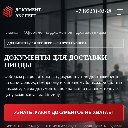
ДОКУМЕНТ
+7 495 231-03-29
ЭКСПЕРТ
Главная
Оформление документов
Доставки пиццы
ДОКУМЕНТЫ ДЛЯ ПРОВЕРОК • ЗАПУСК БИЗНЕСА
ДОКУМЕНТЫ ДЛЯ ДОСТАВКИ
ПИЦЦЫ
Соберем разрешительные документы для доставки пиццы
по санитарному, пожарному и кадровому блокам. Бесплатно
покажем, каких документов не хватает, и назовём точную
цену комплекта - за 15 минут.
УЗНАТЬ, КАКИХ ДОКУМЕНТОВ НЕ ХВАТАЕТ
Бесплатно · 15 минут · ответим в мессенджере, если звонить неудобно