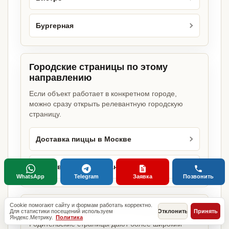
Бургерная
Городские страницы по этому
направлению
Если объект работает в конкретном городе,
можно сразу открыть релевантную городскую
страницу.
Доставка пиццы в Москве
Доставка пиццы в Санкт-Петербурге
WhatsApp
Telegram
Заявка
Позвонить
Cookie помогают сайту и формам работать корректно.
Базовые разделы по этому запросу
Для статистики посещений используем
Отклонить
Принять
Яндекс.Метрику.
Политика
Родительские страницы дают более широкий