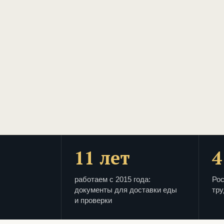
11 лет
4
работаем с 2015 года:
Рос
документы для доставки еды
тру
и проверки