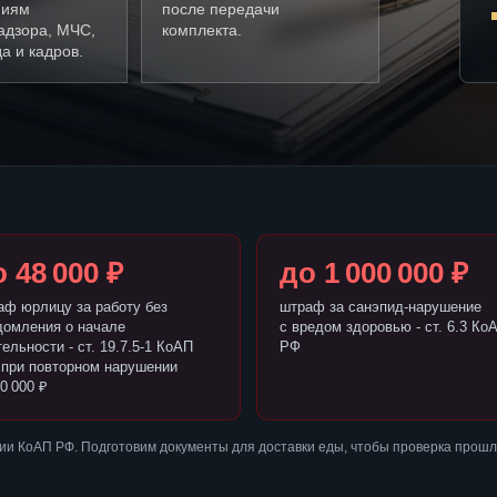
ниям
после передачи
адзора, МЧС,
комплекта.
а и кадров.
 48 000 ₽
до 1 000 000 ₽
аф юрлицу за работу без
штраф за санэпид-нарушение
домления о начале
с вредом здоровью - ст. 6.3 Ко
ельности - ст. 19.7.5-1 КоАП
РФ
 при повторном нарушении
0 000 ₽
и КоАП РФ. Подготовим документы для доставки еды, чтобы проверка прошл