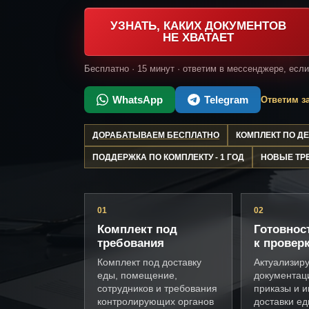
УЗНАТЬ, КАКИХ ДОКУМЕНТОВ
НЕ ХВАТАЕТ
Бесплатно · 15 минут · ответим в мессенджере, есл
WhatsApp
Telegram
Ответим за
ДОРАБАТЫВАЕМ БЕСПЛАТНО
КОМПЛЕКТ ПО 
ПОДДЕРЖКА ПО КОМПЛЕКТУ - 1 ГОД
НОВЫЕ ТР
01
02
Комплект под
Готовнос
требования
к провер
Комплект под доставку
Актуализир
еды, помещение,
документац
сотрудников и требования
приказы и и
контролирующих органов
доставки е