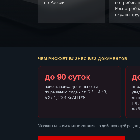
по России.
по требова
Роспотребн
охраны труд
ЧЕМ РИСКУЕТ БИЗНЕС БЕЗ ДОКУМЕНТОВ
до 90 суток
до
приостановка деятельности
штр
по решению суда - ст. 6.3, 14.43,
уве
5.27.1, 20.4 КоАП РФ
деят
РФ,
до 6
Указаны максимальные санкции по действующей редакци