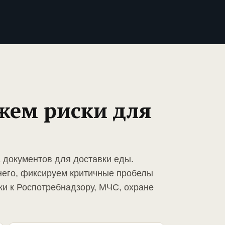
жем риски для
а документов для доставки еды.
него, фиксируем критичные пробелы
ки к Роспотребнадзору, МЧС, охране