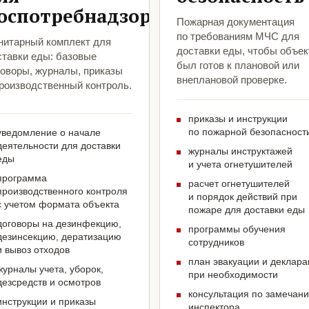
оспотребнадзора
Пожарная документация
по требованиям МЧС для
нитарный комплект для
доставки еды, чтобы объек
ставки еды: базовые
был готов к плановой или
говоры, журналы, приказы
внеплановой проверке.
производственный контроль.
приказы и инструкции
по пожарной безопасност
уведомление о начале
деятельности для доставки
журналы инструктажей
еды
и учета огнетушителей
программа
расчет огнетушителей
производственного контроля
и порядок действий при
с учетом формата объекта
пожаре для доставки еды
договоры на дезинфекцию,
программы обучения
дезинсекцию, дератизацию
сотрудников
и вывоз отходов
план эвакуации и деклар
журналы учета, уборок,
при необходимости
дезсредств и осмотров
консультация по замечан
инструкции и приказы
инспектора