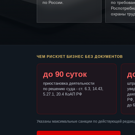
по России.
по требова
Роспотребн
охраны труд
ЧЕМ РИСКУЕТ БИЗНЕС БЕЗ ДОКУМЕНТОВ
до 90 суток
до
приостановка деятельности
штр
по решению суда - ст. 6.3, 14.43,
уве
5.27.1, 20.4 КоАП РФ
деят
РФ,
до 6
Указаны максимальные санкции по действующей редакци