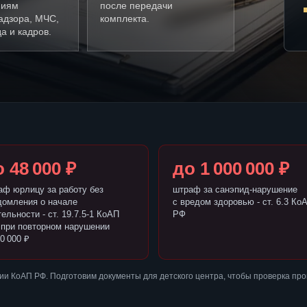
ниям
после передачи
адзора, МЧС,
комплекта.
а и кадров.
 48 000 ₽
до 1 000 000 ₽
аф юрлицу за работу без
штраф за санэпид-нарушение
домления о начале
с вредом здоровью - ст. 6.3 Ко
ельности - ст. 19.7.5-1 КоАП
РФ
 при повторном нарушении
0 000 ₽
и КоАП РФ. Подготовим документы для детского центра, чтобы проверка пр