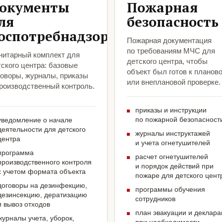
окументы
Пожарная
ля
безопасность
оспотребнадзора
Пожарная документация
по требованиям МЧС для
нитарный комплект для
детского центра, чтобы
ского центра: базовые
объект был готов к планов
говоры, журналы, приказы
или внеплановой проверке.
производственный контроль.
приказы и инструкции
по пожарной безопасност
уведомление о начале
деятельности для детского
журналы инструктажей
центра
и учета огнетушителей
программа
расчет огнетушителей
производственного контроля
и порядок действий при
с учетом формата объекта
пожаре для детского цент
договоры на дезинфекцию,
программы обучения
дезинсекцию, дератизацию
сотрудников
и вывоз отходов
план эвакуации и деклар
журналы учета, уборок,