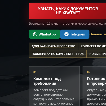
УЗНАТЬ, КАКИХ ДОКУМЕНТОВ
НЕ ХВАТАЕТ
Бесплатно · 15 минут · ответим в мессенджере, есл
WhatsApp
Telegram
Ответим за
ДОРАБАТЫВАЕМ БЕСПЛАТНО
КОМПЛЕКТ ПО 
ПОДДЕРЖКА ПО КОМПЛЕКТУ - 1 ГОД
НОВЫЕ ТР
01
02
Комплект под
Готовнос
требования
к провер
Комплект под детский
Актуализир
центр, помещение,
документац
сотрудников и требования
приказы и и
контролирующих органов
детского це