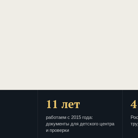
11 лет
4
работаем с 2015 года:
Рос
документы для детского центра
тру
и проверки