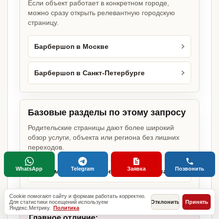
Если объект работает в конкретном городе,
можно сразу открыть релевантную городскую
страницу.
Барбершоп в Москве
Барбершоп в Санкт-Петербурге
Базовые разделы по этому запросу
Родительские страницы дают более широкий
обзор услуги, объекта или региона без лишних
переходов.
WhatsApp
Telegram
Заявка
Позвонить
Оформление документов для бизнеса
Cookie помогают сайту и формам работать корректно.
Для статистики посещений используем
Отклонить
Принять
Яндекс.Метрику.
Политика
Главное отличие: