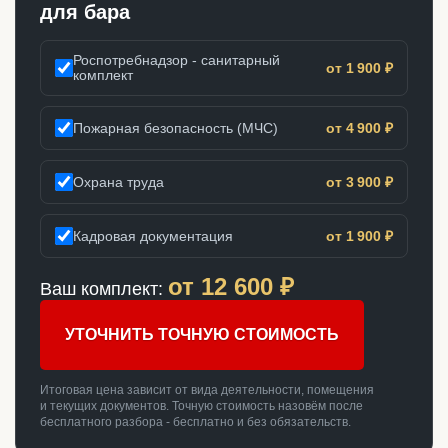
для бара
Роспотребнадзор - санитарный
от 1 900 ₽
комплект
Пожарная безопасность (МЧС)
от 4 900 ₽
Охрана труда
от 3 900 ₽
Кадровая документация
от 1 900 ₽
от
12 600
₽
Ваш комплект:
УТОЧНИТЬ ТОЧНУЮ СТОИМОСТЬ
Итоговая цена зависит от вида деятельности, помещения
и текущих документов. Точную стоимость назовём после
бесплатного разбора - бесплатно и без обязательств.