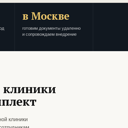
в Москве
од
готовим документы удаленно
и сопровождаем внедрение
 клиники
мплект
ной клиники
сотрудникам