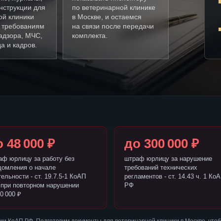
нструкции для
по ветеринарной клинике
ой клиники
в Москве, и остаемся
о требованиям
на связи после передачи
адзора, МЧС,
комплекта.
а и кадров.
 48 000 ₽
до 300 000 ₽
аф юрлицу за работу без
штраф юрлицу за нарушение
домления о начале
требований технических
ельности - ст. 19.7.5-1 КоАП
регламентов - ст. 14.43 ч. 1 Ко
 при повторном нарушении
РФ
0 000 ₽