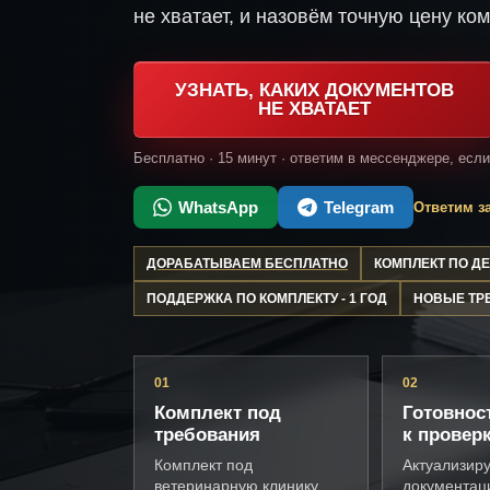
не хватает, и назовём точную цену ком
УЗНАТЬ, КАКИХ ДОКУМЕНТОВ
НЕ ХВАТАЕТ
Бесплатно · 15 минут · ответим в мессенджере, есл
WhatsApp
Telegram
Ответим за
ДОРАБАТЫВАЕМ БЕСПЛАТНО
КОМПЛЕКТ ПО 
ПОДДЕРЖКА ПО КОМПЛЕКТУ - 1 ГОД
НОВЫЕ ТР
01
02
Комплект под
Готовнос
требования
к провер
Комплект под
Актуализир
ветеринарную клинику,
документац