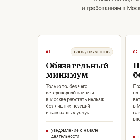
и требованиям в Моск
01
02
БЛОК ДОКУМЕНТОВ
Обязательный
П
минимум
б
Только то, без чего
По
ветеринарной клиники
по
в Москве работать нельзя:
ве
без лишних позиций
в 
и навязанных услуг.
гот
вн
уведомление о начале
деятельности