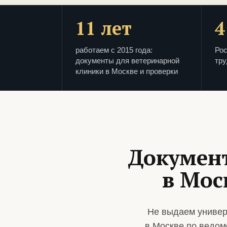
11 лет
4
работаем с 2015 года:
Рос
документы для ветеринарной
тру
клиники в Москве и проверки
Докумен
в Мос
Не выдаем универ
в Москве по ведом