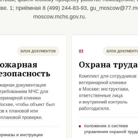
ве. 1; приёмная 8 (499) 244-83-93, gu_moscow@77.mc
moscow.mchs.gov.ru.
03
БЛОК ДОКУМЕНТОВ
БЛОК ДОКУМЕНТ
ожарная
Охрана труда
езопасность
Комплект для сотрудников
ветеринарной клиники
жарная документация
в Москве: инструктажи,
 требованиям МЧС для
ответственные лица
теринарной клиники
и внутренний контроль
Москве, чтобы объект был
работодателя.
ов к плановой или
еплановой проверке.
положение о системе
управления охраной труд
приказы и инструкции