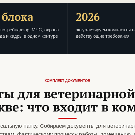
 блока
2026
потребнадзор, МЧС, охрана
актуализируем комплекты п
да и кадры в одном контуре
действующие требования
КОМПЛЕКТ ДОКУМЕНТОВ
ты для ветеринарной
кве: что входит в ко
сальную папку. Собираем документы для ветеринар
ствам, фактическому процессу работы, помещению, 