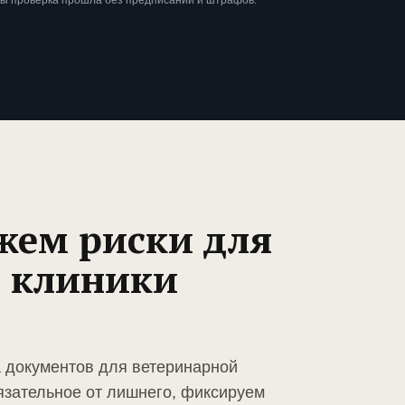
бы проверка прошла без предписаний и штрафов.
жем риски для
 клиники
а документов для ветеринарной
язательное от лишнего, фиксируем