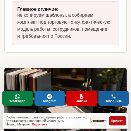
Главное отличие:
не копируем шаблоны, а собираем
комплект под торговую точку, фактическую
модель работы, сотрудников, помещение
и требования по России.
WhatsApp
Telegram
Заявка
Позвонить
Cookie помогают сайту и формам работать корректно.
Для статистики посещений используем
Отклонить
Принять
Яндекс.Метрику.
Политика