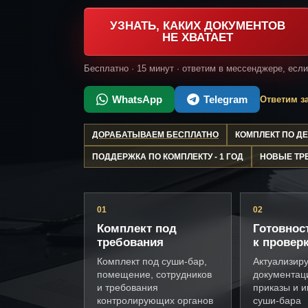
УЗНАТЬ, КАКИХ ДОКУМЕНТОВ
НЕ ХВАТАЕТ
Бесплатно · 15 минут · ответим в мессенджере, есл
WhatsApp
Telegram
Ответим за
ДОРАБАТЫВАЕМ БЕСПЛАТНО
КОМПЛЕКТ ПО 
ПОДДЕРЖКА ПО КОМПЛЕКТУ - 1 ГОД
НОВЫЕ ТР
01
02
Комплект под
Готовнос
требования
к провер
Комплект под суши-бар,
Актуализир
помещение, сотрудников
документац
и требования
приказы и и
контролирующих органов
суши-бара