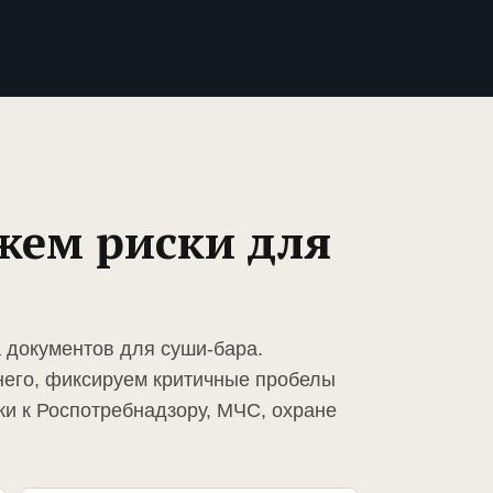
жем риски для
а документов для суши-бара.
него, фиксируем критичные пробелы
ки к Роспотребнадзору, МЧС, охране