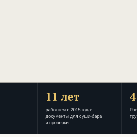
11 лет
4
работаем с 2015 года:
Рос
документы для суши-бара
тру
и проверки