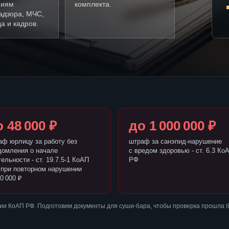
ниям
комплекта.
адзора, МЧС,
а и кадров.
 48 000 ₽
до 1 000 000 ₽
аф юрлицу за работу без
штраф за санэпид-нарушение
домления о начале
с вредом здоровью - ст. 6.3 Ко
ельности - ст. 19.7.5-1 КоАП
РФ
 при повторном нарушении
0 000 ₽
ии КоАП РФ. Подготовим документы для суши-бара, чтобы проверка прошла 