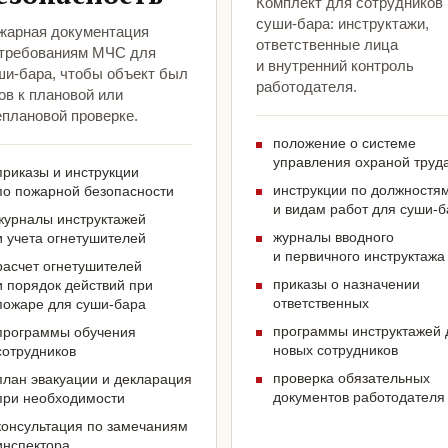
Комплект для сотрудников
суши-бара: инструктажи,
жарная документация
ответственные лица
 требованиям МЧС для
и внутренний контроль
ши-бара, чтобы объект был
работодателя.
ов к плановой или
еплановой проверке.
положение о системе
управления охраной труд
приказы и инструкции
инструкции по должностя
по пожарной безопасности
и видам работ для суши-
журналы инструктажей
журналы вводного
и учета огнетушителей
и первичного инструктажа
расчет огнетушителей
приказы о назначении
и порядок действий при
ответственных
пожаре для суши-бара
программы инструктажей 
программы обучения
новых сотрудников
сотрудников
проверка обязательных
план эвакуации и декларация
документов работодателя
при необходимости
консультация по замечаниям
инспектора