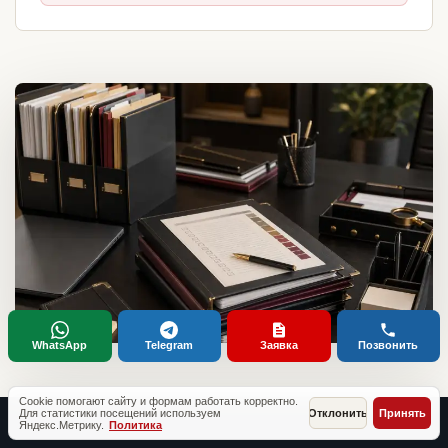
WhatsApp
Telegram
Заявка
Позвонить
Cookie помогают сайту и формам работать корректно.
Для статистики посещений используем
Отклонить
Принять
Яндекс.Метрику.
Политика