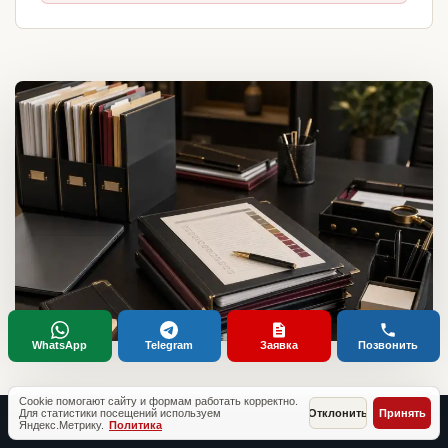
WhatsApp
Telegram
Заявка
Позвонить
Cookie помогают сайту и формам работать корректно.
Для статистики посещений используем
Отклонить
Принять
Яндекс.Метрику.
Политика