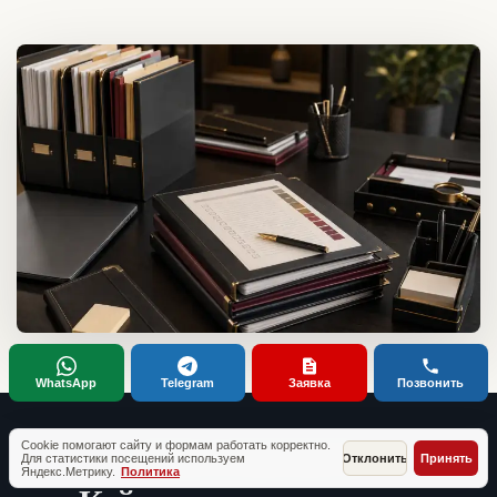
WhatsApp
Telegram
Заявка
Позвонить
Cookie помогают сайту и формам работать корректно.
Для статистики посещений используем
Отклонить
Принять
ТИПОВЫЕ СИТУАЦИИ КЛИЕНТОВ
Яндекс.Метрику.
Политика