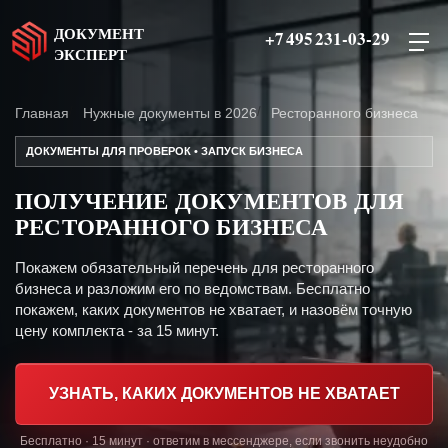
ДОКУМЕНТ
+7 495 231-03-29
ЭКСПЕРТ
Главная
Нужные документы в 2026
Ресторанного бизнеса
ДОКУМЕНТЫ ДЛЯ ПРОВЕРОК • ЗАПУСК БИЗНЕСА
ПОЛУЧЕНИЕ ДОКУМЕНТОВ ДЛЯ
РЕСТОРАННОГО БИЗНЕСА
Покажем обязательный перечень для ресторанного
бизнеса и разложим его по ведомствам. Бесплатно
покажем, каких документов не хватает, и назовём точную
цену комплекта - за 15 минут.
УЗНАТЬ, КАКИХ ДОКУМЕНТОВ НЕ ХВАТАЕТ
Бесплатно · 15 минут · ответим в мессенджере, если звонить неудобно