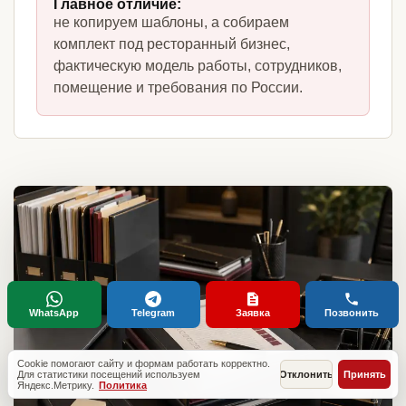
Главное отличие:
не копируем шаблоны, а собираем
комплект под ресторанный бизнес,
фактическую модель работы, сотрудников,
помещение и требования по России.
WhatsApp
Telegram
Заявка
Позвонить
Cookie помогают сайту и формам работать корректно.
Для статистики посещений используем
Отклонить
Принять
Яндекс.Метрику.
Политика