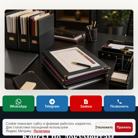
WhatsApp
Telegram
Заявка
Позвонить
Cookie помогают сайту и формам работать корректно.
ТИПОВЫЕ СИТУАЦИИ КЛИЕНТОВ
Для статистики посещений используем
Отклонить
Принять
Яндекс.Метрику.
Политика
Кейсы по документам,