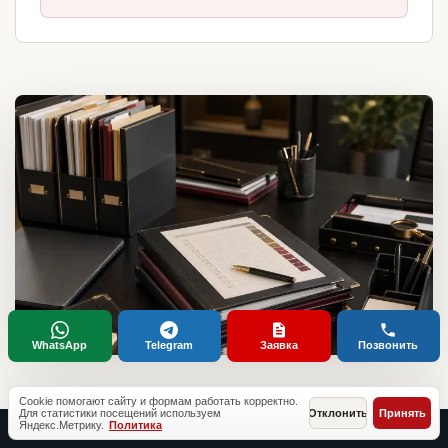
WhatsApp
Telegram
Заявка
Позвонить
Cookie помогают сайту и формам работать корректно.
Для статистики посещений используем
Отклонить
Принять
Яндекс.Метрику.
Политика