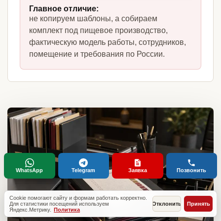
Главное отличие:
не копируем шаблоны, а собираем
комплект под пищевое производство,
фактическую модель работы, сотрудников,
помещение и требования по России.
WhatsApp
Telegram
Заявка
Позвонить
Cookie помогают сайту и формам работать корректно.
Для статистики посещений используем
Отклонить
Принять
Яндекс.Метрику.
Политика