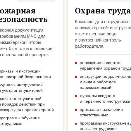
ожарная
Охрана труда
езопасность
Комплект для сотрудников
парикмахерской: инструкта
жарная документация
ответственные лица
 требованиям МЧС для
и внутренний контроль
рикмахерской, чтобы
работодателя.
ект был готов к плановой
и внеплановой проверке.
положение о системе
управления охраной труд
приказы и инструкции
инструкции по должностя
по пожарной безопасности
и видам работ для
журналы инструктажей
парикмахерской
и учета огнетушителей
журналы вводного
расчет огнетушителей
и первичного инструктажа
и порядок действий при
приказы о назначении
пожаре для парикмахерской
ответственных
программы обучения
программы инструктажей 
сотрудников
новых сотрудников