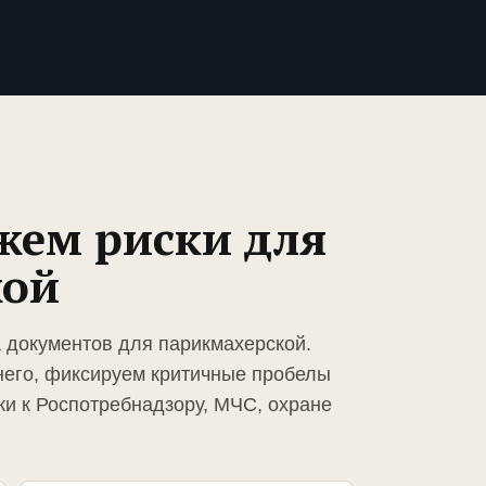
жем риски для
кой
а документов для парикмахерской.
него, фиксируем критичные пробелы
ки к Роспотребнадзору, МЧС, охране