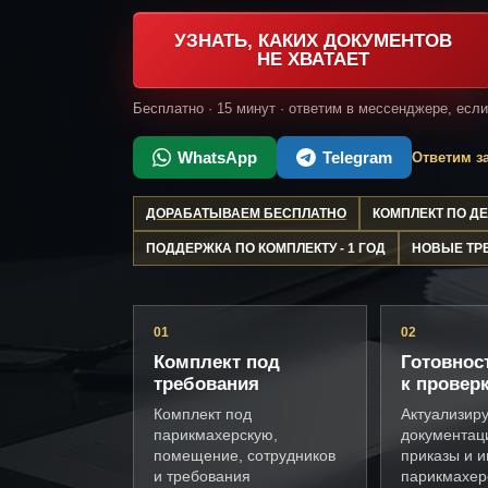
УЗНАТЬ, КАКИХ ДОКУМЕНТОВ
НЕ ХВАТАЕТ
Бесплатно · 15 минут · ответим в мессенджере, есл
WhatsApp
Telegram
Ответим за
ДОРАБАТЫВАЕМ БЕСПЛАТНО
КОМПЛЕКТ ПО 
ПОДДЕРЖКА ПО КОМПЛЕКТУ - 1 ГОД
НОВЫЕ ТР
01
02
Комплект под
Готовнос
требования
к провер
Комплект под
Актуализир
парикмахерскую,
документац
помещение, сотрудников
приказы и и
и требования
парикмахер