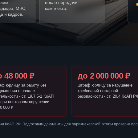
ниям
после передачи
адзора, МЧС,
комплекта.
а и кадров.
 48 000 ₽
до 2 000 000 ₽
аф юрлицу за работу без
штраф юрлицу за нарушение
домления о начале
требований пожарной
ельности - ст. 19.7.5-1 КоАП
безопасности - ст. 20.4 КоАП Р
 при повторном нарушении
0 000 ₽
ии КоАП РФ. Подготовим документы для парикмахерской, чтобы проверка пр