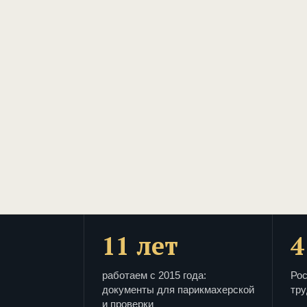
11 лет
4
работаем с 2015 года:
Рос
документы для парикмахерской
тру
и проверки