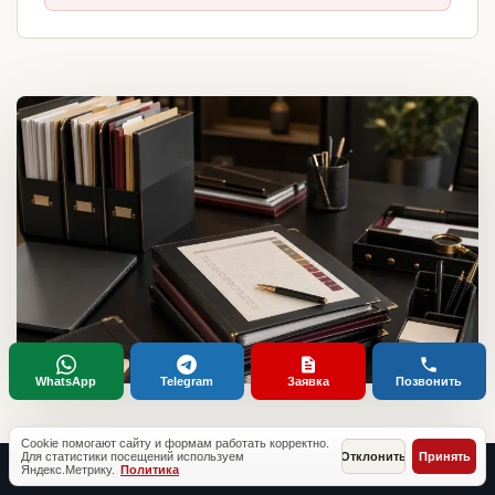
WhatsApp
Telegram
Заявка
Позвонить
Cookie помогают сайту и формам работать корректно.
Для статистики посещений используем
Отклонить
Принять
Яндекс.Метрику.
Политика