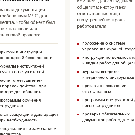
Комплект для сотрудников
общепита: инструктажи,
жарная документация
ответственные лица
 требованиям МЧС для
и внутренний контроль
щепита, чтобы объект был
работодателя.
ов к плановой или
еплановой проверке.
положение о системе
управления охраной труд
приказы и инструкции
инструкции по должностя
по пожарной безопасности
и видам работ для общеп
журналы инструктажей
журналы вводного
и учета огнетушителей
и первичного инструктажа
расчет огнетушителей
приказы о назначении
и порядок действий при
ответственных
пожаре для общепита
программы инструктажей 
программы обучения
новых сотрудников
сотрудников
проверка обязательных
план эвакуации и декларация
документов работодателя
при необходимости
консультация по замечаниям
инспектора