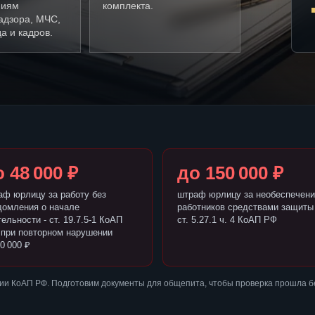
ниям
комплекта.
адзора, МЧС,
а и кадров.
 48 000 ₽
до 150 000 ₽
аф юрлицу за работу без
штраф юрлицу за необеспечени
домления о начале
работников средствами защиты 
ельности - ст. 19.7.5-1 КоАП
ст. 5.27.1 ч. 4 КоАП РФ
 при повторном нарушении
0 000 ₽
ии КоАП РФ. Подготовим документы для общепита, чтобы проверка прошла б