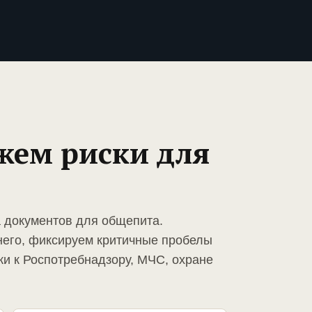
жем риски для
а документов для общепита.
него, фиксируем критичные пробелы
ки к Роспотребнадзору, МЧС, охране