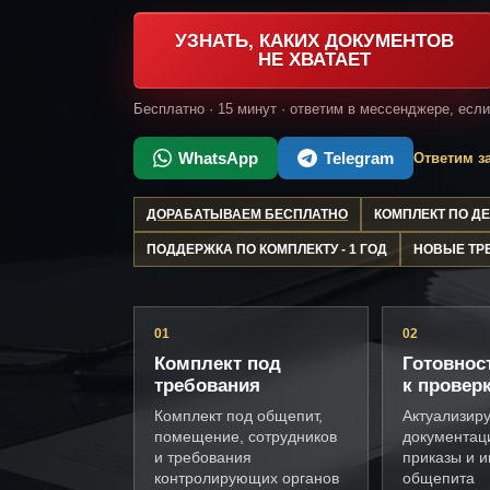
УЗНАТЬ, КАКИХ ДОКУМЕНТОВ
НЕ ХВАТАЕТ
Бесплатно · 15 минут · ответим в мессенджере, есл
WhatsApp
Telegram
Ответим за
ДОРАБАТЫВАЕМ БЕСПЛАТНО
КОМПЛЕКТ ПО 
ПОДДЕРЖКА ПО КОМПЛЕКТУ - 1 ГОД
НОВЫЕ ТР
01
02
Комплект под
Готовнос
требования
к провер
Комплект под общепит,
Актуализир
помещение, сотрудников
документац
и требования
приказы и и
контролирующих органов
общепита