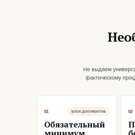
Нео
Не выдаем универса
фактическому проц
01
02
БЛОК ДОКУМЕНТОВ
Обязательный
П
минимум
б