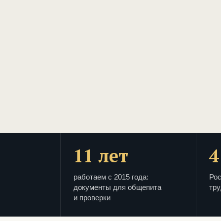
11 лет
4
работаем с 2015 года:
Рос
документы для общепита
тру
и проверки