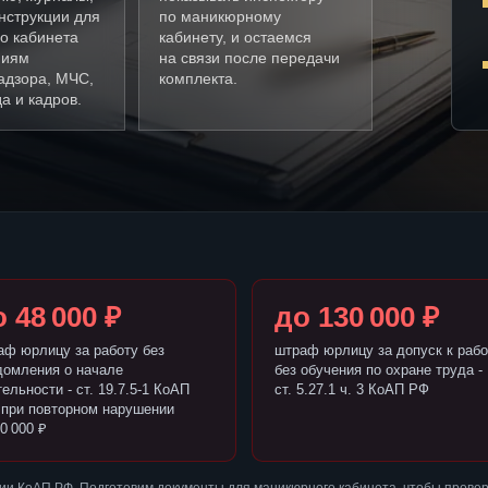
нструкции для
по маникюрному
о кабинета
кабинету, и остаемся
ниям
на связи после передачи
адзора, МЧС,
комплекта.
а и кадров.
 48 000 ₽
до 130 000 ₽
аф юрлицу за работу без
штраф юрлицу за допуск к рабо
домления о начале
без обучения по охране труда -
ельности - ст. 19.7.5-1 КоАП
ст. 5.27.1 ч. 3 КоАП РФ
 при повторном нарушении
0 000 ₽