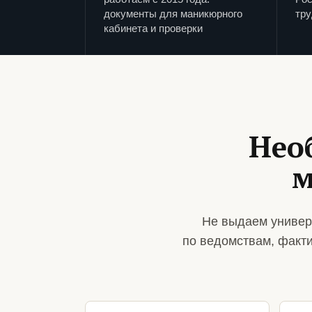
документы для маникюрного
тру
кабинета и проверки
Нео
м
Не выдаем универ
по ведомствам, факт