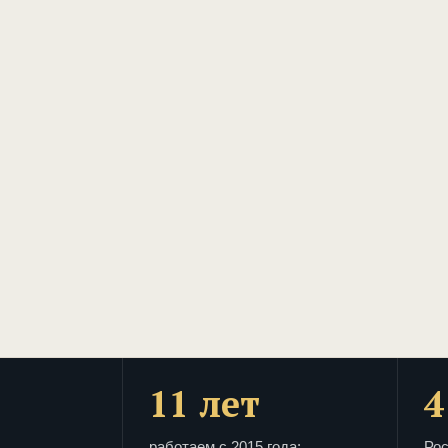
11 лет
4
работаем с 2015 года:
Рос