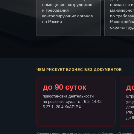
помещение, сотрудников
приказы и и
и требования
маникюрног
контролирующих органов
по требова
по России.
Роспотребн
охраны труд
ЧЕМ РИСКУЕТ БИЗНЕС БЕЗ ДОКУМЕНТОВ
до 90 суток
до
приостановка деятельности
штр
по решению суда - ст. 6.3, 14.43,
уве
5.27.1, 20.4 КоАП РФ
деят
РФ,
до 6