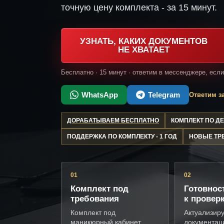
точную цену комплекта - за 15 минут.
УЗНАТЬ, КАКИХ ДОКУМЕНТОВ
НЕ ХВАТАЕТ
Бесплатно · 15 минут · ответим в мессенджере, есл
WhatsApp
Telegram
Ответим за
ДОРАБАТЫВАЕМ БЕСПЛАТНО
КОМПЛЕКТ ПО 
ПОДДЕРЖКА ПО КОМПЛЕКТУ - 1 ГОД
НОВЫЕ ТР
01
02
Комплект под
Готовнос
требования
к провер
Комплект под
Актуализир
маникюрный кабинет,
документац