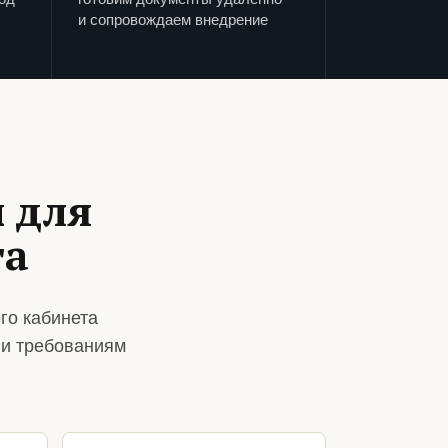
и сопровождаем внедрение
 для
та
го кабинета
 и требованиям