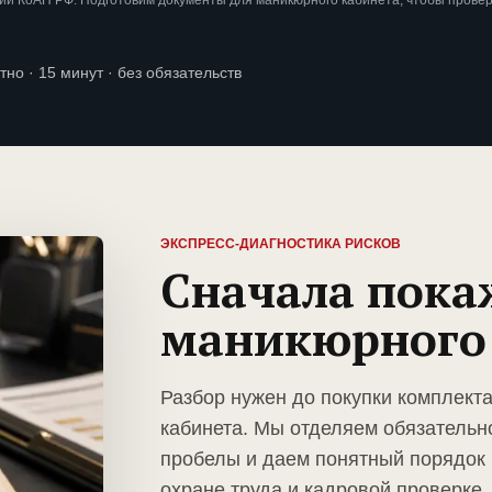
ии КоАП РФ. Подготовим документы для маникюрного кабинета, чтобы прове
тно · 15 минут · без обязательств
ЭКСПРЕСС-ДИАГНОСТИКА РИСКОВ
Сначала пока
маникюрного
Разбор нужен до покупки комплект
кабинета. Мы отделяем обязательн
пробелы и даем понятный порядок 
охране труда и кадровой проверке.