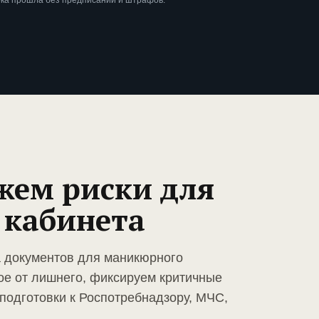
рка прошла без предписаний и штрафов.
жем риски для
 кабинета
а документов для маникюрного
ое от лишнего, фиксируем критичные
подготовки к Роспотребнадзору, МЧС,