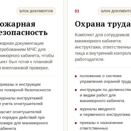
03
БЛОК ДОКУМЕНТОВ
БЛОК ДОКУМЕНТ
ожарная
Охрана труда
езопасность
Комплект для сотрудников
маникюрного кабинета:
жарная документация
инструктажи, ответственны
 требованиям МЧС для
лица и внутренний контрол
никюрного кабинета, чтобы
работодателя.
ект был готов к плановой
и внеплановой проверке.
положение о системе
управления охраной труд
приказы и инструкции
инструкции по должностя
по пожарной безопасности
и видам работ для
журналы инструктажей
маникюрного кабинета
и учета огнетушителей
журналы вводного
расчет огнетушителей
и первичного инструктажа
и порядок действий при
приказы о назначении
пожаре для маникюрного
ответственных
кабинета