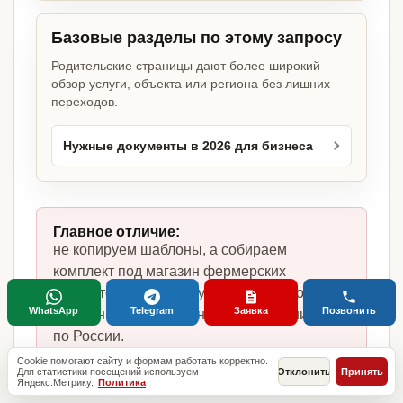
Базовые разделы по этому запросу
Родительские страницы дают более широкий
обзор услуги, объекта или региона без лишних
переходов.
Нужные документы в 2026 для бизнеса
Главное отличие:
не копируем шаблоны, а собираем
комплект под магазин фермерских
продуктов, фактическую модель работы,
WhatsApp
Telegram
Заявка
Позвонить
сотрудников, помещение и требования
по России.
Cookie помогают сайту и формам работать корректно.
Для статистики посещений используем
Отклонить
Принять
Яндекс.Метрику.
Политика