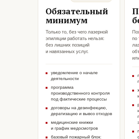
Обязательный
П
минимум
б
Только то, без чего лазерной
По
эпиляции работать нельзя:
по
без лишних позиций
ла
и навязанных услуг.
объ
ил
уведомление о начале
деятельности
программа
производственного контроля
под фактические процессы
договоры на дезинфекцию,
дератизацию и вывоз отходов
медицинские книжки
и график медосмотров
базовый пожарный блок: