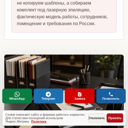
не копируем шаблоны, а собираем
комплект под лазерную эпиляцию,
фактическую модель работы, сотрудников,
помещение и требования по России.
WhatsApp
Telegram
Заявка
Позвонить
Cookie помогают сайту и формам работать корректно.
Для статистики посещений используем
Отклонить
Принять
Яндекс.Метрику.
Политика