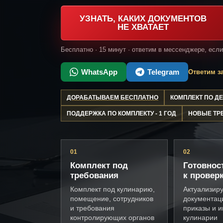
УЗНАТЬ, КАКИХ ДОКУМЕНТОВ
НЕ ХВАТАЕТ
Бесплатно · 15 минут · ответим в мессенджере, есл
WhatsApp
Telegram
Ответим за
ДОРАБАТЫВАЕМ БЕСПЛАТНО
КОМПЛЕКТ ПО 
ПОДДЕРЖКА ПО КОМПЛЕКТУ - 1 ГОД
НОВЫЕ ТР
01
02
Комплект под
Готовнос
требования
к провер
Комплект под кулинарию,
Актуализир
помещение, сотрудников
документац
и требования
приказы и и
контролирующих органов
кулинарии