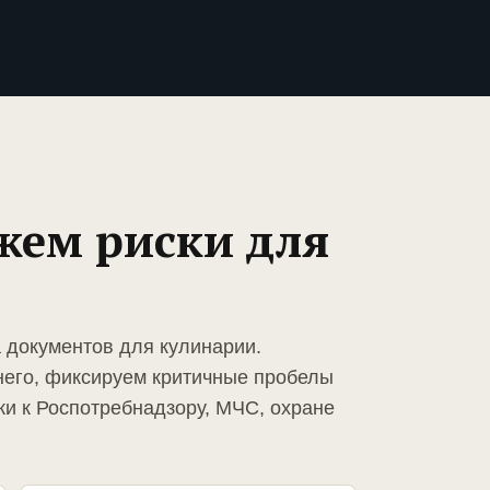
жем риски для
а документов для кулинарии.
него, фиксируем критичные пробелы
ки к Роспотребнадзору, МЧС, охране