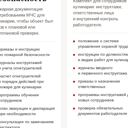
Комплект для сотрудников
кулинарии: инструктажи,
жарная документация
ответственные лица
 требованиям МЧС для
и внутренний контроль
линарии, чтобы объект был
работодателя.
ов к плановой или
еплановой проверке.
положение о системе
управления охраной труд
приказы и инструкции
инструкции по должностя
по пожарной безопасности
и видам работ для кулина
журналы инструктажей
журналы вводного
и учета огнетушителей
и первичного инструктажа
расчет огнетушителей
приказы о назначении
и порядок действий при
ответственных
пожаре для кулинарии
программы инструктажей 
программы обучения
новых сотрудников
сотрудников
проверка обязательных
план эвакуации и декларация
документов работодателя
при необходимости
консультация по замечаниям
инспектора