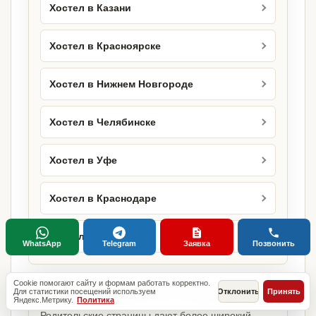
Хостел в Казани
Хостел в Красноярске
Хостел в Нижнем Новгороде
Хостел в Челябинске
Хостел в Уфе
Хостел в Краснодаре
Хостел в Самаре
WhatsApp
Telegram
Заявка
Позвонить
Cookie помогают сайту и формам работать корректно.
Базовые разделы по этому запросу
Для статистики посещений используем
Отклонить
Принять
Яндекс.Метрику.
Политика
Родительские страницы дают более широкий