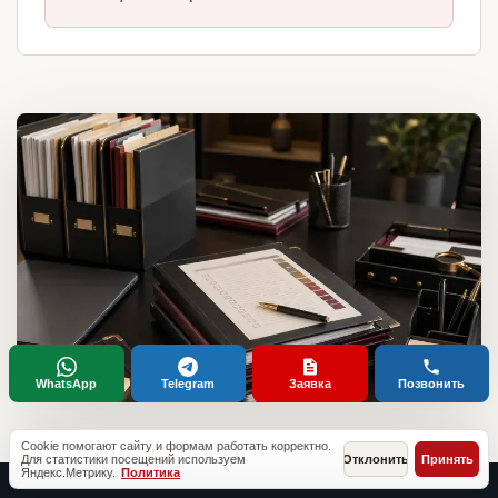
WhatsApp
Telegram
Заявка
Позвонить
Cookie помогают сайту и формам работать корректно.
Для статистики посещений используем
Отклонить
Принять
Яндекс.Метрику.
Политика