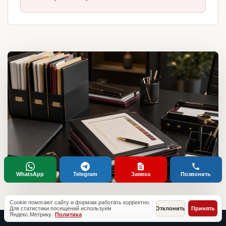
WhatsApp
Telegram
Заявка
Позвонить
Cookie помогают сайту и формам работать корректно.
Для статистики посещений используем
Отклонить
Принять
Яндекс.Метрику.
Политика