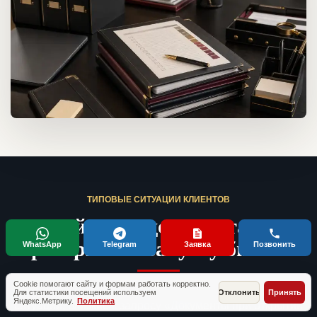
ТИПОВЫЕ СИТУАЦИИ КЛИЕНТОВ
Кейсы по документам,
проверкам и запуску бизнеса
WhatsApp
Telegram
Заявка
Позвонить
Cookie помогают сайту и формам работать корректно.
Без имен и fake-отзывов. Это обезличенные рабочие
Для статистики посещений используем
Отклонить
Принять
Яндекс.Метрику.
Политика
ситуации, близкие к запросу «Документы при открытии