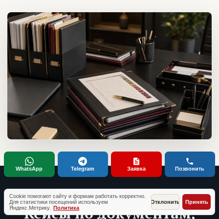
WhatsApp
Telegram
Заявка
Позвонить
ТИПОВЫЕ СИТУАЦИИ КЛИЕНТОВ
Cookie помогают сайту и формам работать корректно.
Для статистики посещений используем
Отклонить
Принять
Кейсы по документам,
Яндекс.Метрику.
Политика