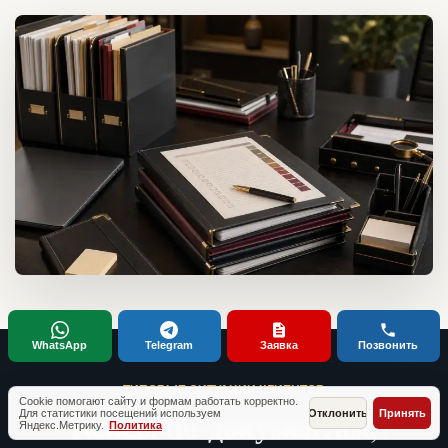
WhatsApp
Telegram
Заявка
Позвонить
ТИПОВЫЕ СИТУАЦИИ КЛИЕНТОВ
Cookie помогают сайту и формам работать корректно.
Кейсы по документам,
Для статистики посещений используем
Отклонить
Принять
Яндекс.Метрику.
Политика