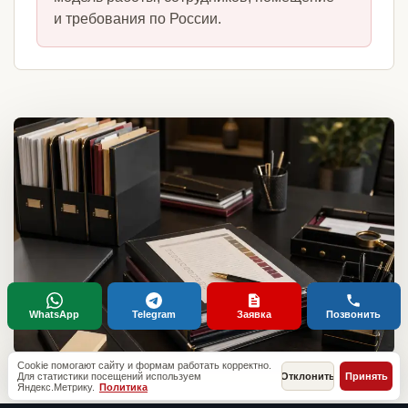
и требования по России.
WhatsApp
Telegram
Заявка
Позвонить
Cookie помогают сайту и формам работать корректно.
Для статистики посещений используем
Отклонить
Принять
Яндекс.Метрику.
Политика