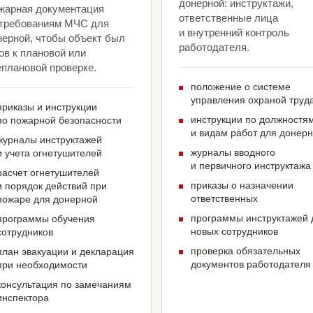
донерной: инструктажи,
жарная документация
ответственные лица
 требованиям МЧС для
и внутренний контроль
нерной, чтобы объект был
работодателя.
ов к плановой или
еплановой проверке.
положение о системе
управления охраной труд
приказы и инструкции
инструкции по должностя
по пожарной безопасности
и видам работ для донер
журналы инструктажей
журналы вводного
и учета огнетушителей
и первичного инструктажа
расчет огнетушителей
приказы о назначении
и порядок действий при
ответственных
пожаре для донерной
программы инструктажей 
программы обучения
новых сотрудников
сотрудников
проверка обязательных
план эвакуации и декларация
документов работодателя
при необходимости
консультация по замечаниям
инспектора