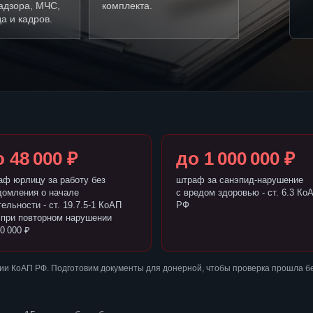
адзора, МЧС,
комплекта.
а и кадров.
 48 000 ₽
до 1 000 000 ₽
аф юрлицу за работу без
штраф за санэпид-нарушение
домления о начале
с вредом здоровью - ст. 6.3 Ко
ельности - ст. 19.7.5-1 КоАП
РФ
 при повторном нарушении
0 000 ₽
ии КоАП РФ. Подготовим документы для донерной, чтобы проверка прошла б