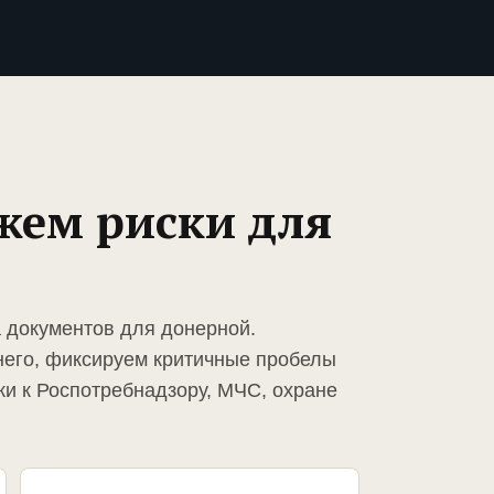
жем риски для
а документов для донерной.
него, фиксируем критичные пробелы
ки к Роспотребнадзору, МЧС, охране