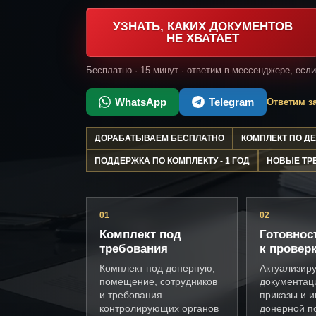
УЗНАТЬ, КАКИХ ДОКУМЕНТОВ
НЕ ХВАТАЕТ
Бесплатно · 15 минут · ответим в мессенджере, есл
WhatsApp
Telegram
Ответим за
ДОРАБАТЫВАЕМ БЕСПЛАТНО
КОМПЛЕКТ ПО 
ПОДДЕРЖКА ПО КОМПЛЕКТУ - 1 ГОД
НОВЫЕ ТР
01
02
Комплект под
Готовнос
требования
к провер
Комплект под донерную,
Актуализир
помещение, сотрудников
документац
и требования
приказы и и
контролирующих органов
донерной п