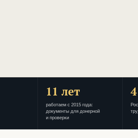
11 лет
4
работаем с 2015 года:
Рос
документы для донерной
тру
и проверки