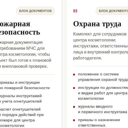
03
БЛОК ДОКУМЕНТОВ
БЛОК ДОКУМЕНТ
ожарная
Охрана труда
езопасность
Комплект для сотрудников
центра косметологии:
жарная документация
инструктажи, ответственны
 требованиям МЧС для
лица и внутренний контрол
нтра косметологии, чтобы
работодателя.
ект был готов к плановой
и внеплановой проверке.
положение о системе
управления охраной труд
приказы и инструкции
инструкции по должностя
по пожарной безопасности
и видам работ для центра
журналы инструктажей
косметологии
и учета огнетушителей
журналы вводного
расчет огнетушителей
и первичного инструктажа
и порядок действий при
приказы о назначении
пожаре для центра
ответственных
косметологии