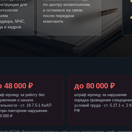
нструкции для
по центру косметологии,
метологии
и остаемся на связи
ниям
после передачи
адзора, МЧС,
комплекта.
а и кадров.
 48 000 ₽
до 80 000 ₽
аф юрлицу за работу без
штраф юрлицу за нарушение
домления о начале
порядка проведения спецоценк
ельности - ст. 19.7.5-1 КоАП
условий труда - ст. 5.27.1 ч. 2 
 при повторном нарушении
РФ
0 000 ₽