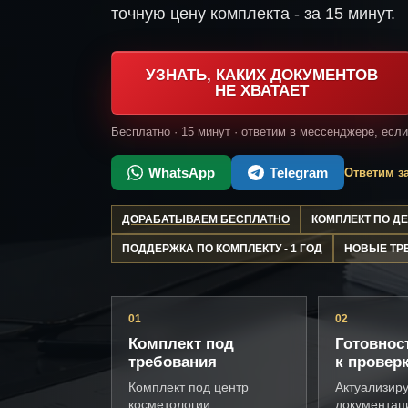
точную цену комплекта - за 15 минут.
УЗНАТЬ, КАКИХ ДОКУМЕНТОВ
НЕ ХВАТАЕТ
Бесплатно · 15 минут · ответим в мессенджере, есл
WhatsApp
Telegram
Ответим за
ДОРАБАТЫВАЕМ БЕСПЛАТНО
КОМПЛЕКТ ПО 
ПОДДЕРЖКА ПО КОМПЛЕКТУ - 1 ГОД
НОВЫЕ ТР
01
02
Комплект под
Готовнос
требования
к провер
Комплект под центр
Актуализир
косметологии,
документац