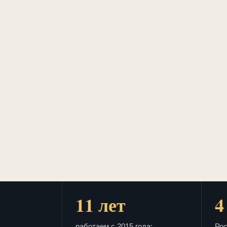
11 лет
4
работаем с 2015 года:
Рос