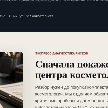
и КоАП РФ. Подготовим документы для центра косметологии, чтобы проверк
тно · 15 минут · без обязательств
ЭКСПРЕСС-ДИАГНОСТИКА РИСКОВ
Сначала покаж
центра космето
Разбор нужен до покупки комплект
косметологии. Мы отделяем обязат
критичные пробелы и даем понятны
к Роспотребнадзору, МЧС, охране т