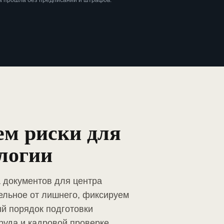
а прошла без предписаний и штрафов.
ем риски для
логии
а документов для центра
ельное от лишнего, фиксируем
й порядок подготовки
руда и кадровой проверке.