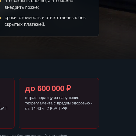
что закрыть срочно, а что можно
внедрить позже;
сроки, стоимость и ответственных без
скрытых платежей.
до 600 000 ₽
штраф юрлицу за нарушение
и
техрегламента с вредом здоровью -
КоАП
ст. 14.43 ч. 2 КоАП РФ