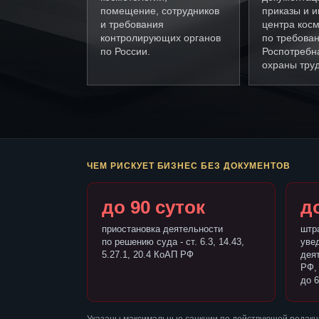
помещение, сотрудников
приказы и и
и требования
центра кос
контролирующих органов
по требова
по России.
Роспотребн
охраны труд
ЧЕМ РИСКУЕТ БИЗНЕС БЕЗ ДОКУМЕНТОВ
до 90 суток
до
приостановка деятельности
штр
по решению суда - ст. 6.3, 14.43,
уве
5.27.1, 20.4 КоАП РФ
деят
РФ,
до 6