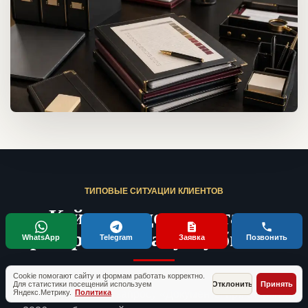
ТИПОВЫЕ СИТУАЦИИ КЛИЕНТОВ
Кейсы по документам,
проверкам и запуску бизнеса
WhatsApp
Telegram
Заявка
Позвонить
Без имен и fake-отзывов. Это обезличенные рабочие
Cookie помогают сайту и формам работать корректно.
Для статистики посещений используем
Отклонить
Принять
Яндекс.Метрику.
Политика
ситуации, близкие к запросу «Документы при открытии