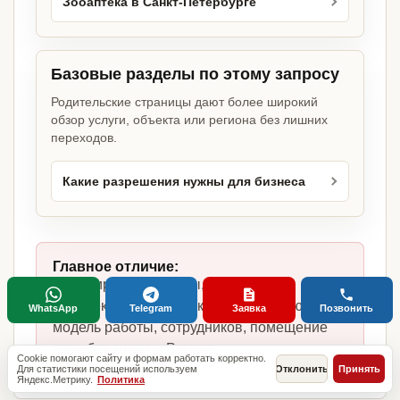
Зооаптека в Санкт-Петербурге
Базовые разделы по этому запросу
Родительские страницы дают более широкий
обзор услуги, объекта или региона без лишних
переходов.
Какие разрешения нужны для бизнеса
Главное отличие:
не копируем шаблоны, а собираем
комплект под зооаптеку, фактическую
WhatsApp
Telegram
Заявка
Позвонить
модель работы, сотрудников, помещение
и требования по России.
Cookie помогают сайту и формам работать корректно.
Для статистики посещений используем
Отклонить
Принять
Яндекс.Метрику.
Политика