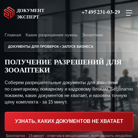
ДОКУМЕНТ
+7 495 231-03-29
ЭКСПЕРТ
Главная
Какие разрешения нужны
Зооаптеки
ДОКУМЕНТЫ ДЛЯ ПРОВЕРОК • ЗАПУСК БИЗНЕСА
ПОЛУЧЕНИЕ РАЗРЕШЕНИЙ ДЛЯ
ЗООАПТЕКИ
Соберем разрешительные документы для зооаптеки
по санитарному, пожарному и кадровому блокам. Бесплатно
покажем, каких документов не хватает, и назовём точную
цену комплекта - за 15 минут.
УЗНАТЬ, КАКИХ ДОКУМЕНТОВ НЕ ХВАТАЕТ
Бесплатно · 15 минут · ответим в мессенджере, если звонить неудобно