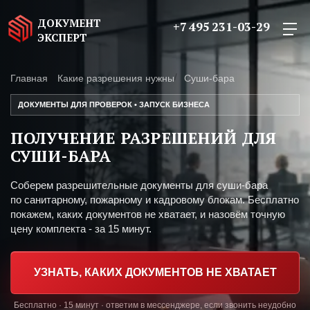
ДОКУМЕНТ
+7 495 231-03-29
ЭКСПЕРТ
Главная
Какие разрешения нужны
Суши-бара
ДОКУМЕНТЫ ДЛЯ ПРОВЕРОК • ЗАПУСК БИЗНЕСА
ПОЛУЧЕНИЕ РАЗРЕШЕНИЙ ДЛЯ
СУШИ-БАРА
Соберем разрешительные документы для суши-бара
по санитарному, пожарному и кадровому блокам. Бесплатно
покажем, каких документов не хватает, и назовём точную
цену комплекта - за 15 минут.
УЗНАТЬ, КАКИХ ДОКУМЕНТОВ НЕ ХВАТАЕТ
Бесплатно · 15 минут · ответим в мессенджере, если звонить неудобно