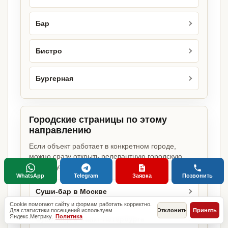
Бар
Бистро
Бургерная
Городские страницы по этому
направлению
Если объект работает в конкретном городе,
можно сразу открыть релевантную городскую
страницу.
WhatsApp
Telegram
Заявка
Позвонить
Суши-бар в Москве
Cookie помогают сайту и формам работать корректно.
Для статистики посещений используем
Отклонить
Принять
Яндекс.Метрику.
Политика
Суши-бар в Санкт-Петербурге