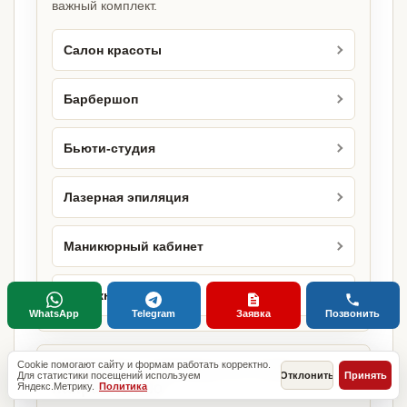
важный комплект.
Салон красоты
Барбершоп
Бьюти-студия
Лазерная эпиляция
Маникюрный кабинет
Маникюрный салон
WhatsApp
Telegram
Заявка
Позвонить
Cookie помогают сайту и формам работать корректно.
Городские страницы по этому
Для статистики посещений используем
Отклонить
Принять
направлению
Яндекс.Метрику.
Политика