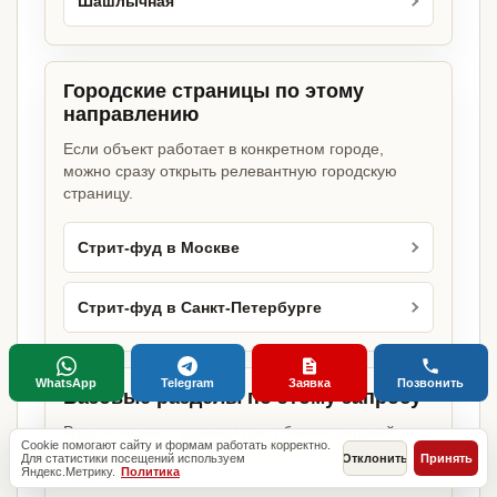
Шашлычная
Городские страницы по этому
направлению
Если объект работает в конкретном городе,
можно сразу открыть релевантную городскую
страницу.
Стрит-фуд в Москве
Стрит-фуд в Санкт-Петербурге
WhatsApp
Telegram
Заявка
Позвонить
Базовые разделы по этому запросу
Родительские страницы дают более широкий
Cookie помогают сайту и формам работать корректно.
обзор услуги, объекта или региона без лишних
Для статистики посещений используем
Отклонить
Принять
Яндекс.Метрику.
Политика
переходов.