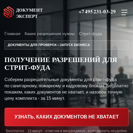
ДОКУМЕНТ
+7 495 231-03-29
ЭКСПЕРТ
Главная
Какие разрешения нужны
Стрит-фуда
ДОКУМЕНТЫ ДЛЯ ПРОВЕРОК • ЗАПУСК БИЗНЕСА
ПОЛУЧЕНИЕ РАЗРЕШЕНИЙ ДЛЯ
СТРИТ-ФУДА
Соберем разрешительные документы для стрит-фуда
по санитарному, пожарному и кадровому блокам. Бесплатно
покажем, каких документов не хватает, и назовём точную
цену комплекта - за 15 минут.
УЗНАТЬ, КАКИХ ДОКУМЕНТОВ НЕ ХВАТАЕТ
Бесплатно · 15 минут · ответим в мессенджере, если звонить неудобно